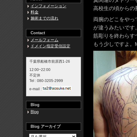
翼関連のタトゥー
インフォメーション
高校生の頃からの
料金
施術までの流れ
両腕のどこをやっ
が違うみたいです
Contact
筋彫りを終わらす
メールフォーム
もう少しですよ。
ドメイン指定受信設定
千葉県船橋市前原西1-26
12:00~22:00
不定休
Tel : 080-3205-2999
e-mail :
Blog
Blog
Blog アーカイブ